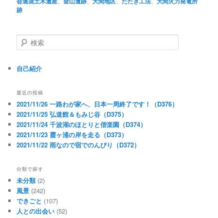
会選奨土木遺産
、
金山遺跡
、
大間地区
、
たたき工法
、
大間火力発電所
跡
検
索
自己紹介
最近の投稿
2021/11/26 一路わが家へ、日本一周終了です！（D376）
2021/11/25 弘道館＆もみじ谷（D375）
2021/11/24 千波湖のほとりと偕楽園（D374）
2021/11/23 霞ヶ浦の岸を走る（D373）
2021/11/22 雨なので宿でのんびり（D372）
分類で探す
未分類
(2)
風景
(242)
できごと
(107)
人との出会い
(52)