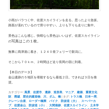
小雨がパラつく中、佐渡スカイラインを走る。思ったより急坂。
路面が濡れているので滑りやすい。上りも下りも走りに集中。
景色はこんな感じ。快晴なら景色はいいはず。佐渡スカイライン
写真はこの１枚。
の
無事に両津港に着き、１２４０発フェリーで新潟に。
そこから７０ｋｍ、２時間ほど走り長岡の宿に到着。
【本日のデータ】
金山遺跡の５地区を堪能するなら最低２日。できれば３日を推
奨。
カテゴリー:
風景
、
佐渡市
、
遺跡
、
造形美
、
マニア
、
建築
、
重要文化
財
、
廃墟
、
歴史的建造物
、
川、ダム、橋
|
タグ:
トラス橋
、
日本一周
、
クレーン台座
、
ローダー橋脚
、
バイク
、
防波堤（大）
、
スーパーカ
ブ
、
佐渡金山
、
防波堤（小）
、
大間港跡
、
佐渡スカイライン
、
土木学