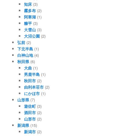
知床
(3)
霧多布
(2)
阿寒湖
(1)
糠平
(3)
大雪山
(3)
大沼公園
(2)
弘前
(2)
下北半島
(1)
白神山地
(4)
秋田県
(6)
大曲
(1)
男鹿半島
(1)
秋田市
(2)
由利本荘市
(2)
にかほ市
(1)
山形県
(7)
遊佐町
(3)
酒田市
(2)
山形市
(2)
新潟県
(15)
新潟市
(2)