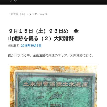
イ
ン
メ
「
防波堤（大）
」タグアーカイブ
ニ
ュ
ー
９月１５日（土）９３日め 金
山遺跡を観る（２）大間港跡
投稿日時:
2018年10月3日
雨がパラつく中、金山遺跡の最後のエリア、大間港跡に行く。