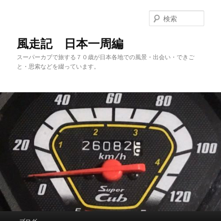
メ
サ
イ
ブ
検
ン
コ
索
コ
ン
風走記 日本一周編
ン
テ
スーパーカブで旅する７０歳が日本各地での風景・出会い・できご
テ
ン
と・思索などを綴っています。
ン
ツ
ツ
へ
へ
移
移
動
動
メ
ブログ