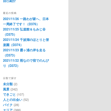
自己紹介
最近の投稿
2021/11/26 一路わが家へ、日本
一周終了です！（D376）
2021/11/25 弘道館＆もみじ谷
（D375）
2021/11/24 千波湖のほとりと偕
楽園（D374）
2021/11/23 霞ヶ浦の岸を走る
（D373）
2021/11/22 雨なので宿でのんび
り（D372）
分類で探す
未分類
(2)
風景
(242)
できごと
(107)
人との出会い
(52)
バイク
(28)
エリア
(388)