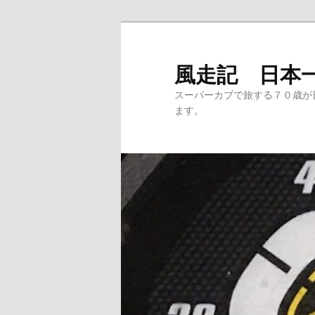
メ
サ
イ
ブ
ン
コ
風走記 日本
コ
ン
スーパーカブで旅する７０歳が
ン
テ
ます。
テ
ン
ン
ツ
ツ
へ
へ
移
移
動
動