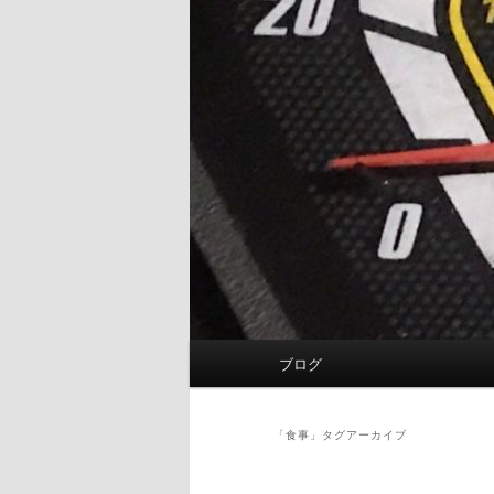
メ
ブログ
イ
ン
メ
「
食事
」タグアーカイブ
ニ
ュ