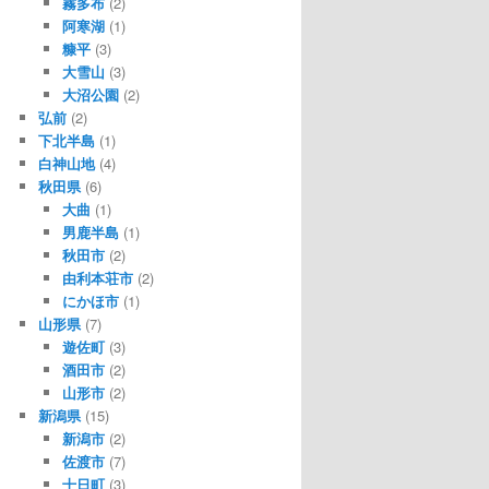
霧多布
(2)
阿寒湖
(1)
糠平
(3)
大雪山
(3)
大沼公園
(2)
弘前
(2)
下北半島
(1)
白神山地
(4)
秋田県
(6)
大曲
(1)
男鹿半島
(1)
秋田市
(2)
由利本荘市
(2)
にかほ市
(1)
山形県
(7)
遊佐町
(3)
酒田市
(2)
山形市
(2)
新潟県
(15)
新潟市
(2)
佐渡市
(7)
十日町
(3)