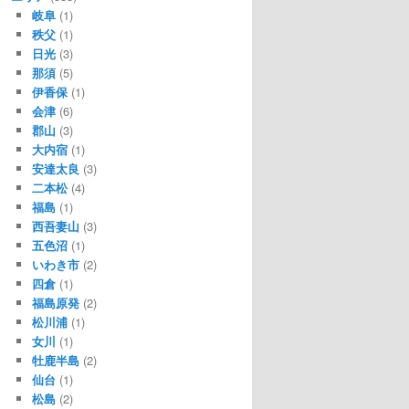
岐阜
(1)
秩父
(1)
日光
(3)
那須
(5)
伊香保
(1)
会津
(6)
郡山
(3)
大内宿
(1)
安達太良
(3)
二本松
(4)
福島
(1)
西吾妻山
(3)
五色沼
(1)
いわき市
(2)
四倉
(1)
福島原発
(2)
松川浦
(1)
女川
(1)
牡鹿半島
(2)
仙台
(1)
松島
(2)