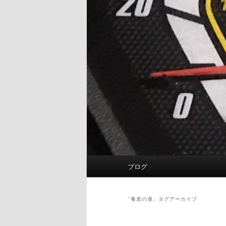
メ
ブログ
イ
ン
メ
「
養老の瀧
」タグアーカイブ
ニ
ュ