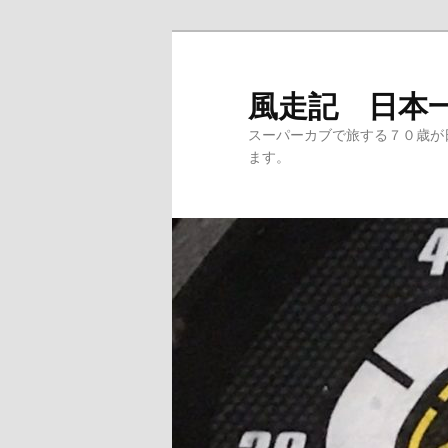
メ
サ
イ
ブ
ン
コ
風走記 日本
コ
ン
スーパーカブで旅する７０歳が
ン
テ
ます。
テ
ン
ン
ツ
ツ
へ
へ
移
移
動
動