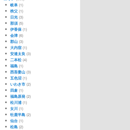
岐阜
(1)
秩父
(1)
日光
(3)
那須
(5)
伊香保
(1)
会津
(6)
郡山
(3)
大内宿
(1)
安達太良
(3)
二本松
(4)
福島
(1)
西吾妻山
(3)
五色沼
(1)
いわき市
(2)
四倉
(1)
福島原発
(2)
松川浦
(1)
女川
(1)
牡鹿半島
(2)
仙台
(1)
松島
(2)