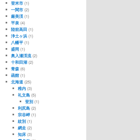
登米市
(1)
一関市
(2)
厳美渓
(1)
平泉
(4)
陸前高田
(1)
浄土ヶ浜
(1)
八幡平
(1)
盛岡
(1)
奥入瀬渓流
(2)
十和田湖
(2)
青森
(6)
函館
(1)
北海道
(25)
稚内
(3)
礼文島
(5)
登別
(1)
利尻島
(2)
宗谷岬
(1)
紋別
(1)
網走
(2)
知床
(3)