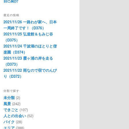
自己紹介
最近の投稿
2021/11/26 一路わが家へ、日本
一周終了です！（D376）
2021/11/25 弘道館＆もみじ谷
（D375）
2021/11/24 千波湖のほとりと偕
楽園（D374）
2021/11/23 霞ヶ浦の岸を走る
（D373）
2021/11/22 雨なので宿でのんび
り（D372）
分類で探す
未分類
(2)
風景
(242)
できごと
(107)
人との出会い
(52)
バイク
(28)
エリア
(388)