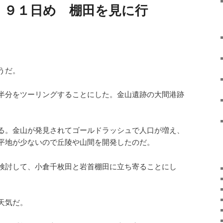
）９１日め 棚田を見に行
うだ。
半分をツーリングすることにした。金山遺跡の大間港跡
る。金山が発見されてゴールドラッシュで人口が増え、
平地が少ないので丘陵や山間を開発したのだ。
検討して、小倉千枚田と岩首棚田に立ち寄ることにし
天気だ。