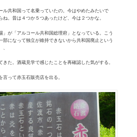
ール共和国って名乗っていたの。今はやめたみたいで
らね。昔は
４つか５つあったけど、
今は２つかな。
場」が「アルコール共和国総理府」となっている。こう
一部になって独立が維持できないから共和国廃止という
、、
てきた。酒蔵見学で感じたことを再確認した気がする。
を言って
赤玉石販売店
を出る。