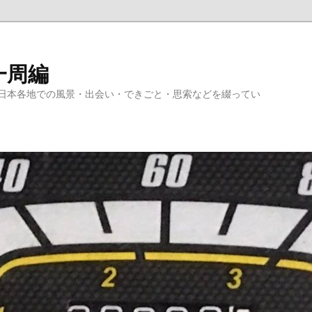
一周編
日本各地での風景・出会い・できごと・思索などを綴ってい