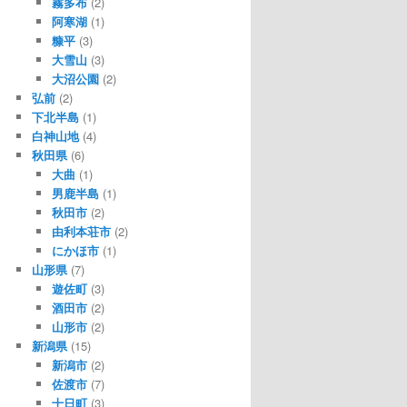
霧多布
(2)
阿寒湖
(1)
糠平
(3)
大雪山
(3)
大沼公園
(2)
弘前
(2)
下北半島
(1)
白神山地
(4)
秋田県
(6)
大曲
(1)
男鹿半島
(1)
秋田市
(2)
由利本荘市
(2)
にかほ市
(1)
山形県
(7)
遊佐町
(3)
酒田市
(2)
山形市
(2)
新潟県
(15)
新潟市
(2)
佐渡市
(7)
十日町
(3)