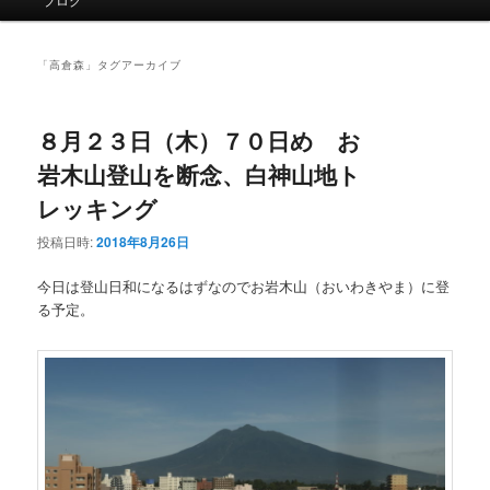
イ
ン
メ
「
高倉森
」タグアーカイブ
ニ
ュ
ー
８月２３日（木）７０日め お
岩木山登山を断念、白神山地ト
レッキング
投稿日時:
2018年8月26日
今日は登山日和になるはずなのでお岩木山（おいわきやま）に登
る予定。