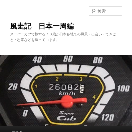
メ
サ
イ
ブ
検
ン
コ
索
コ
ン
風走記 日本一周編
ン
テ
スーパーカブで旅する７０歳が日本各地での風景・出会い・できご
テ
ン
と・思索などを綴っています。
ン
ツ
ツ
へ
へ
移
移
動
動
メ
ブログ