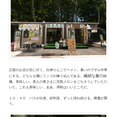
正面のお店が目に付く。白神りんごラーメン。暑いのでザル中華
繊細な趣の
にする。どちらも麺にリンゴが練り込んである。
細
麺。美味しい。美人の奥さまに完熟メロンをごちそうしていただ
いた。これも美味しい。ああ、津軽はいいところだ。
１２：４０ バスが出発。砂利道。ずっと揺れ続ける。睡魔が襲
う。