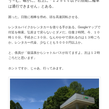
う～む。確かに。右上に「１２５ｃｃ以下の自動二輪車
は通行できません」とある。
困った。日陰に相棒を停め、頭を高速回転させる、
レンタルバイクかレンタカーを借りる手がある。Googleマップで
付近を検索。弘前まで戻らないとダメだ。往復２時間。今、１０
時１０分。手続きに３０分。なんやかやで戻れるのは１３時ごろ
か。レンタカー代金、少なくとも５０００円以上か。
と、係員が「嶽温泉からシャトルバスが出てますよ。次は１２時
ごろだと思います」
ホントですか、じゃあ、行ってみます。