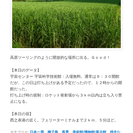
高原ツーリングのように開放的な場所に出る。Ｇｏｏｄ！
【本日のデータ】
宇宙センター 宇宙科学技術館：入場無料。通常は９：３０開館
だが、この日は打ち上げがある予定だったので、１２時からの開
館だった。
打ち上げ時の規制：ロケット発射場から３ｋｍ以内は立ち入り禁
止になる。
【本日の宿】
西之表港の近く。フェリーターミナルまで２ｋｍ、５分ほど。
カテゴリー:
日本一周
、
種子島
、
風景
、
美術館/博物館/展示館
、
残念な