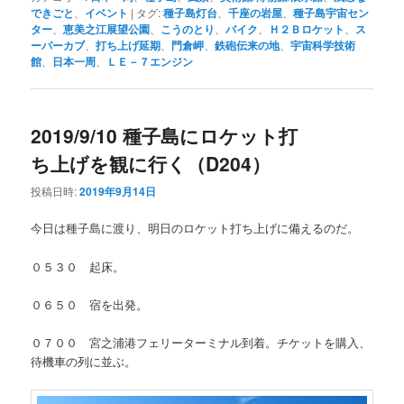
できごと
、
イベント
|
タグ:
種子島灯台
、
千座の岩屋
、
種子島宇宙セン
ター
、
恵美之江展望公園
、
こうのとり
、
バイク
、
Ｈ２Ｂロケット
、
ス
ーパーカブ
、
打ち上げ延期
、
門倉岬
、
鉄砲伝来の地
、
宇宙科学技術
館
、
日本一周
、
ＬＥ－７エンジン
2019/9/10 種子島にロケット打
ち上げを観に行く（D204）
投稿日時:
2019年9月14日
今日は種子島に渡り、明日のロケット打ち上げに備えるのだ。
０５３０ 起床。
０６５０ 宿を出発。
０７００ 宮之浦港フェリーターミナル到着。チケットを購入、
待機車の列に並ぶ。