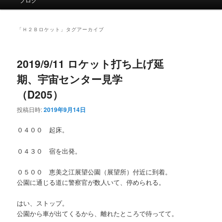
イ
ン
メ
「
Ｈ２Ｂロケット
」タグアーカイブ
ニ
ュ
ー
2019/9/11 ロケット打ち上げ延
期、宇宙センター見学
（D205）
投稿日時:
2019年9月14日
０４００ 起床。
０４３０ 宿を出発。
０５００ 恵美之江展望公園（展望所）付近に到着。
公園に通じる道に警察官が数人いて、停められる。
はい、ストップ。
公園から車が出てくるから、離れたところで待ってて。