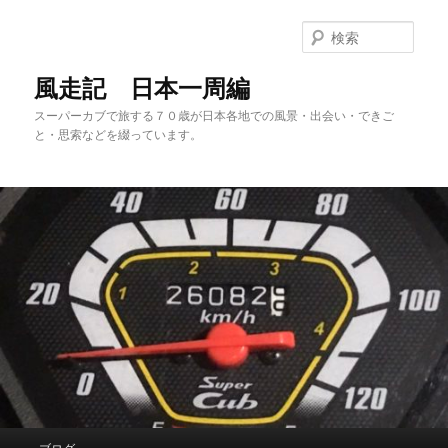
メ
サ
イ
ブ
検
ン
コ
索
コ
ン
風走記 日本一周編
ン
テ
スーパーカブで旅する７０歳が日本各地での風景・出会い・できご
テ
ン
と・思索などを綴っています。
ン
ツ
ツ
へ
へ
移
移
動
動
メ
ブログ