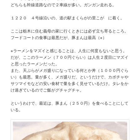
どちらも幹線道路なので２車線が多い。ガンガン走れる。
１２２０ ４号線沿いの、道の駅まくらがの里こが に着く。
ここは栃木に住む義母の家に行くときには必ず立ち寄るところ。
フードコートの食事は最悪だが、豚まんは最高（※）
※ラーメンをマズイと感じることは、人生に何度もないと思う。
だが、ここのラーメン（７００円ぐらい）は人生２度目にマズイ
と思ったラーメンだった。
また、天ぷらがメガ盛りになっている何とか丼（１０００円ぐら
い）も最悪。量が多く、メガ盛りだ、というだけで、カボチャや
サツマイモなどの安い食材で量を多く見せているだけ。タレをか
け過ぎているのでご飯がグチャグチャ。
というわけで、最近は、豚まん（２５０円）を食べることにして
いる。