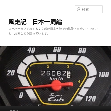
メ
サ
イ
ブ
検
ン
コ
索
コ
ン
風走記 日本一周編
ン
テ
スーパーカブで旅する７０歳が日本各地での風景・出会い・できご
テ
ン
と・思索などを綴っています。
ン
ツ
ツ
へ
へ
移
移
動
動
メ
ブログ