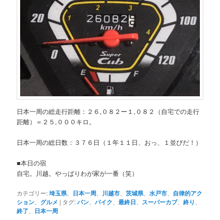
日本一周の総走行距離：２６,０８２ー１,０８２（自宅での走行
距離）＝２５,０００キロ。
日本一周の総日数：３７６日（１年１１日、おっ、１並びだ！）
■本日の宿
自宅。川越。やっぱりわが家が一番（笑）
カテゴリー:
埼玉県
、
日本一周
、
川越市
、
茨城県
、
水戸市
、
自律的アク
ション
、
グルメ
|
タグ:
パン
、
バイク
、
最終日
、
スーパーカブ
、
終り
、
終了
、
日本一周