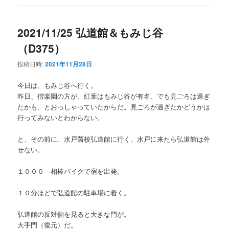
2021/11/25 弘道館＆もみじ谷
（D375）
投稿日時:
2021年11月28日
今日は、もみじ谷へ行く。
昨日、偕楽園の方が、紅葉はもみじ谷が有名、でも見ごろは過ぎ
たかも、とおっしゃっていたからだ。見ごろが過ぎたかどうかは
行ってみないとわからない。
と、その前に、水戸藩校弘道館に行く。水戸に来たら弘道館は外
せない。
１０００ 相棒バイクで宿を出発。
１０分ほどで弘道館の駐車場に着く。
弘道館の反対側を見ると大きな門が。
大手門（復元）だ。