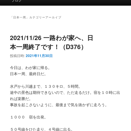
イ
ン
メ
「
日本一周
」カテゴリーアーカイブ
ニ
ュ
ー
2021/11/26 一路わが家へ、日
本一周終了です！（D376）
投稿日時:
2021年11月30日
今日は、わが家に帰る。
日本一周、最終日だ。
水戸から川越まで、１３０キロ、５時間。
途中の景色は期待できないので、ただ走るだけ。宿を１０時に出
れば楽勝だ。
事故を起こさないように、最後まで気を抜かずに走ろう。
１０００ 宿を出発。
５０号線をひた走り、４号線に出る。