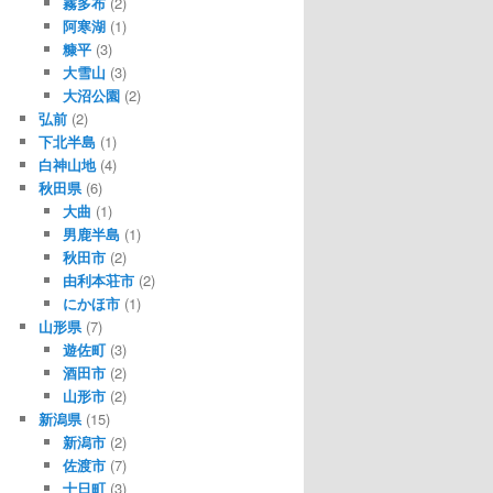
霧多布
(2)
阿寒湖
(1)
糠平
(3)
大雪山
(3)
大沼公園
(2)
弘前
(2)
下北半島
(1)
白神山地
(4)
秋田県
(6)
大曲
(1)
男鹿半島
(1)
秋田市
(2)
由利本荘市
(2)
にかほ市
(1)
山形県
(7)
遊佐町
(3)
酒田市
(2)
山形市
(2)
新潟県
(15)
新潟市
(2)
佐渡市
(7)
十日町
(3)