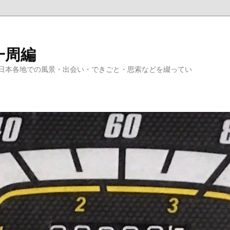
一周編
日本各地での風景・出会い・できごと・思索などを綴ってい