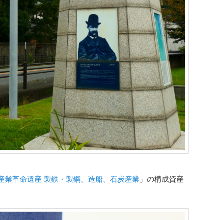
産業革命遺産 製鉄・製鋼、造船、石炭産業
」の構成資産