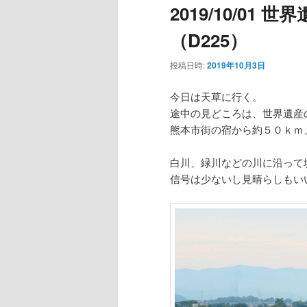
2019/10/01
ー
（D225）
投稿日時:
2019年10月3日
今日は天草に行く。
途中の見どころは、世界遺産
熊本市街の宿から約５０ｋｍ
白川、緑川などの川に沿って
信号は少ないし見晴らしもい