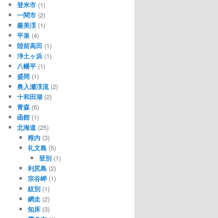
登米市
(1)
一関市
(2)
厳美渓
(1)
平泉
(4)
陸前高田
(1)
浄土ヶ浜
(1)
八幡平
(1)
盛岡
(1)
奥入瀬渓流
(2)
十和田湖
(2)
青森
(6)
函館
(1)
北海道
(25)
稚内
(3)
礼文島
(5)
登別
(1)
利尻島
(2)
宗谷岬
(1)
紋別
(1)
網走
(2)
知床
(3)