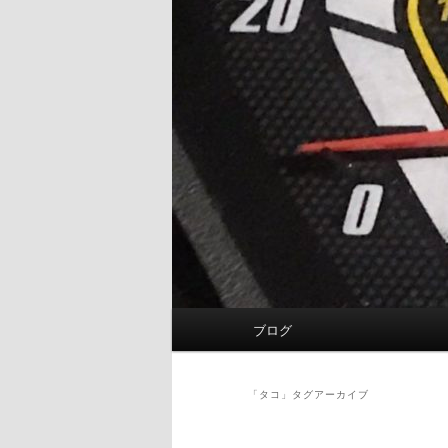
メ
ブログ
イ
ン
メ
「
タコ
」タグアーカイブ
ニ
ュ