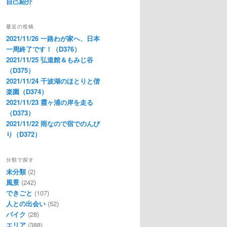
自己紹介
最近の投稿
2021/11/26 一路わが家へ、日本
一周終了です！（D376）
2021/11/25 弘道館＆もみじ谷
（D375）
2021/11/24 千波湖のほとりと偕
楽園（D374）
2021/11/23 霞ヶ浦の岸を走る
（D373）
2021/11/22 雨なので宿でのんび
り（D372）
分類で探す
未分類
(2)
風景
(242)
できごと
(107)
人との出会い
(52)
バイク
(28)
エリア
(388)