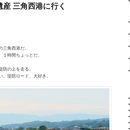
 世界遺産 三角西港に行く
の三角西港だ。
、１時間ちょっとだ。
堤防の上を走る。
い。堤防ロード、大好き。