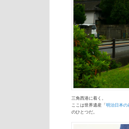
三角西港に着く。
ここは世界遺産「
明治日本の
のひとつだ。