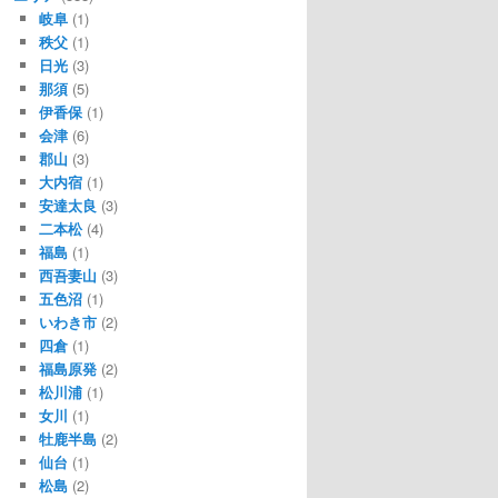
岐阜
(1)
秩父
(1)
日光
(3)
那須
(5)
伊香保
(1)
会津
(6)
郡山
(3)
大内宿
(1)
安達太良
(3)
二本松
(4)
福島
(1)
西吾妻山
(3)
五色沼
(1)
いわき市
(2)
四倉
(1)
福島原発
(2)
松川浦
(1)
女川
(1)
牡鹿半島
(2)
仙台
(1)
松島
(2)