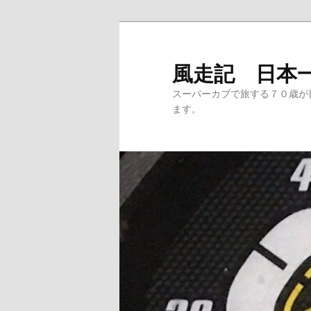
メ
サ
イ
ブ
ン
コ
風走記 日本
コ
ン
スーパーカブで旅する７０歳が
ン
テ
ます。
テ
ン
ン
ツ
ツ
へ
へ
移
移
動
動