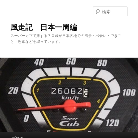
メ
サ
イ
ブ
検
ン
コ
索
コ
ン
風走記 日本一周編
ン
テ
スーパーカブで旅する７０歳が日本各地での風景・出会い・できご
テ
ン
と・思索などを綴っています。
ン
ツ
ツ
へ
へ
移
移
動
動
メ
ブログ