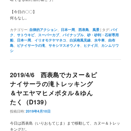
【今日の〇〇】
何もなし。
カテゴリー:
自律的アクション
、
日本一周
、
西表島
、
風景
|
タグ:
バイ
ク
、
サトウキビ
、
スーパーカブ
、
パイナップル
、
砂・砂利・石材専用
船
、
日本一周
、
イリオモテヤマネコ
、
白浜南風見線
、
水牛車
、
由布
島
、
ピナイサーラの滝
、
サキシマスオウノキ
、
ヒナイ川
、
カンムリワ
シ
2019/4/6 西表島でカヌー＆ピ
ナイサーラの滝トレッキング
＆ヤエヤマヒメボタル＆ゆん
たく（D139）
投稿日時:
2019年4月10日
今日は西表島（いりおもてじま）まで移動して、カヌー＆トレッ
キングだ。