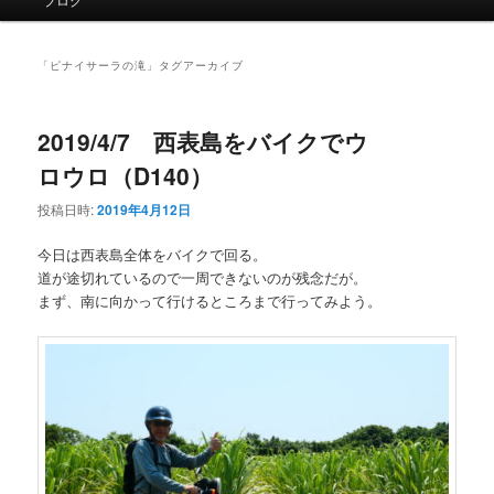
イ
ン
メ
「
ピナイサーラの滝
」タグアーカイブ
ニ
ュ
ー
2019/4/7 西表島をバイクでウ
ロウロ（D140）
投稿日時:
2019年4月12日
今日は西表島全体をバイクで回る。
道が途切れているので一周できないのが残念だが。
まず、南に向かって行けるところまで行ってみよう。