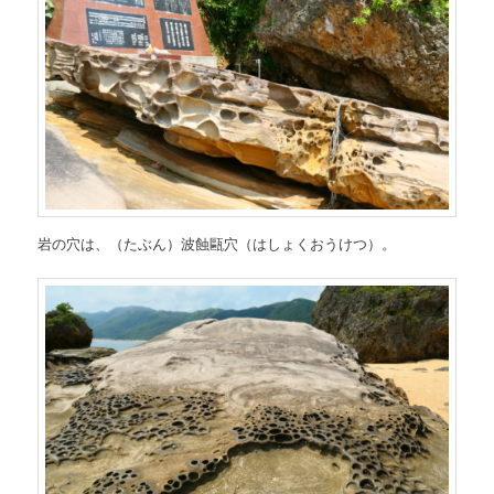
岩の穴は、（たぶん）波蝕甌穴（はしょくおうけつ）。