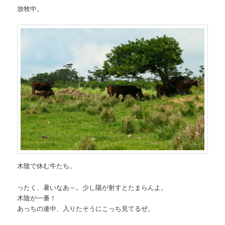
放牧中。
木陰で休む牛たち。
ったく、暑いなあ～。少し陽が射すとたまらんよ。
木陰が一番！
あっちの連中、入りたそうにこっち見てるぜ。