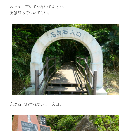
ね～ぇ、置いてかないでよぅ～。
男は黙ってついてこい。
忘勿石（わすれないし）入口。