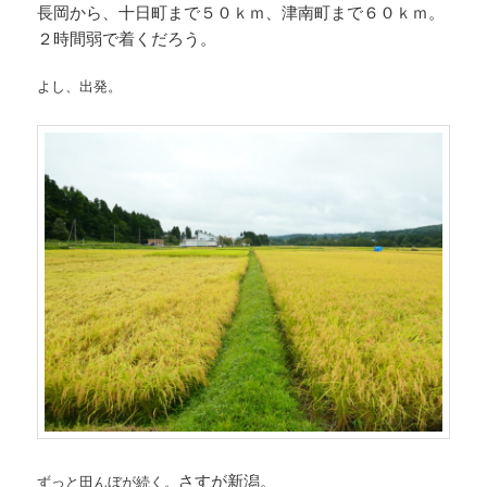
長岡から、十日町まで５０ｋｍ、津南町まで６０ｋｍ。
２時間弱で着くだろう。
よし、出発。
さすが新潟。
ずっと田んぼが続く。