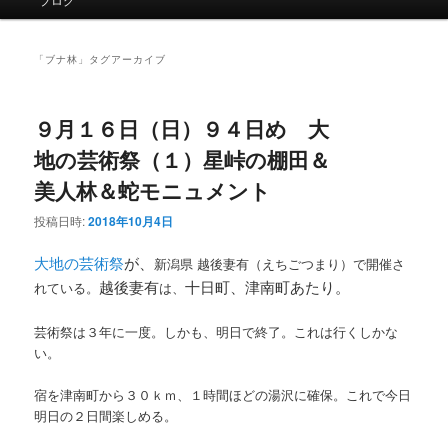
イ
ン
メ
「
ブナ林
」タグアーカイブ
ニ
ュ
ー
９月１６日（日）９４日め 大
地の芸術祭（１）星峠の棚田＆
美人林＆蛇モニュメント
投稿日時:
2018年10月4日
大地の芸術祭
が、
新潟県 越後妻有（えちごつまり）で開催さ
越後妻有
十日町、津南町あたり。
れている。
は、
芸術祭は３年に一度。しかも、明日で終了。これは行くしかな
い。
宿を津南町から３０ｋｍ、１時間ほどの湯沢に確保。これで今日
明日の２日間楽しめる。