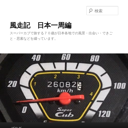
メ
サ
イ
ブ
検
ン
コ
索
コ
ン
風走記 日本一周編
ン
テ
スーパーカブで旅する７０歳が日本各地での風景・出会い・できご
テ
ン
と・思索などを綴っています。
ン
ツ
ツ
へ
へ
移
移
動
動
メ
ブログ