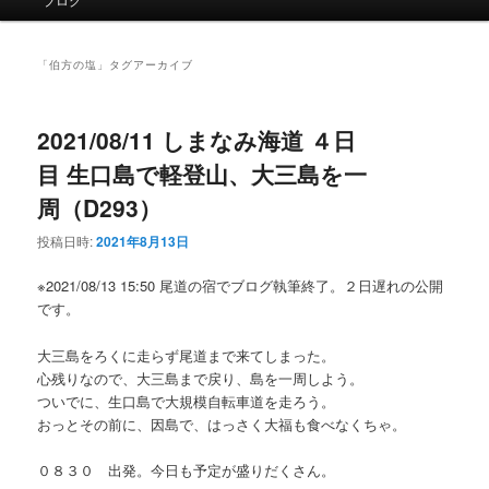
イ
ン
メ
「
伯方の塩
」タグアーカイブ
ニ
ュ
ー
2021/08/11 しまなみ海道 ４日
目 生口島で軽登山、大三島を一
周（D293）
投稿日時:
2021年8月13日
※2021/08/13 15:50 尾道の宿でブログ執筆終了。２日遅れの公開
です。
大三島をろくに走らず尾道まで来てしまった。
心残りなので、大三島まで戻り、島を一周しよう。
ついでに、生口島で大規模自転車道を走ろう。
おっとその前に、因島で、はっさく大福も食べなくちゃ。
０８３０ 出発。今日も予定が盛りだくさん。