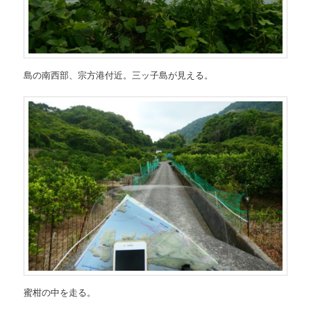
島の南西部、宗方港付近。三ッ子島が見える。
蜜柑の中を走る。