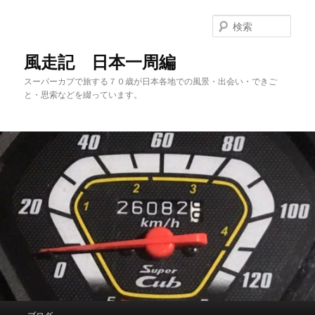
メ
サ
イ
ブ
検
ン
コ
索
コ
ン
風走記 日本一周編
ン
テ
スーパーカブで旅する７０歳が日本各地での風景・出会い・できご
テ
ン
と・思索などを綴っています。
ン
ツ
ツ
へ
へ
移
移
動
動
メ
ブログ