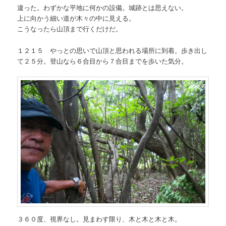
違った。わずかな平地に何かの設備。城跡とは思えない。
上に向かう細い道が木々の中に見える。
こうなったら山頂まで行くだけだ。
１２１５ やっとの思いで山頂と思われる場所に到着。歩き出し
て２５分。登山なら６合目から７合目までを歩いた気分。
３６０度、視界なし。見まわす限り、木と木と木と木。