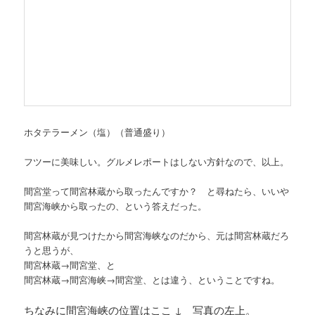
ホタテラーメン（塩）（普通盛り）
フツーに美味しい。グルメレポートはしない方針なので、以上。
間宮堂って間宮林蔵から取ったんですか？ と尋ねたら、いいや
間宮海峡から取ったの、という答えだった。
間宮林蔵が見つけたから間宮海峡なのだから、元は間宮林蔵だろ
うと思うが、
間宮林蔵→間宮堂、と
間宮林蔵→間宮海峡→間宮堂、とは違う、ということですね。
ちなみに間宮海峡の位置はここ ↓ 写真の左上。