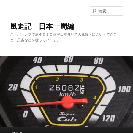
メ
サ
イ
ブ
検
ン
コ
索
コ
ン
風走記 日本一周編
ン
テ
スーパーカブで旅する７０歳が日本各地での風景・出会い・できご
テ
ン
と・思索などを綴っています。
ン
ツ
ツ
へ
へ
移
移
動
動
メ
ブログ