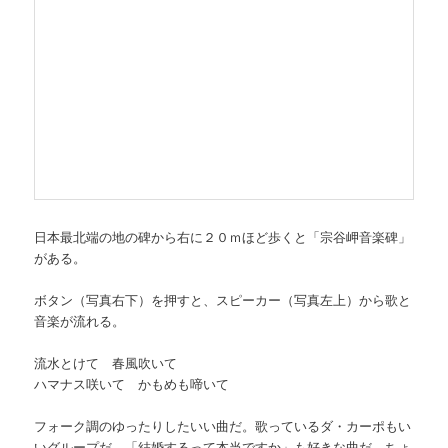
日本最北端の地の碑から右に２０ｍほど歩くと「宗谷岬音楽碑」
がある。
ボタン（写真右下）を押すと、スピーカー（写真左上）から歌と
音楽が流れる。
流水とけて 春風吹いて
ハマナス咲いて かもめも啼いて
フォーク調のゆったりしたいい曲だ。歌っているダ・カーポもい
いグループだ。「結婚するって本当ですか」も好きな曲だ。ちょ