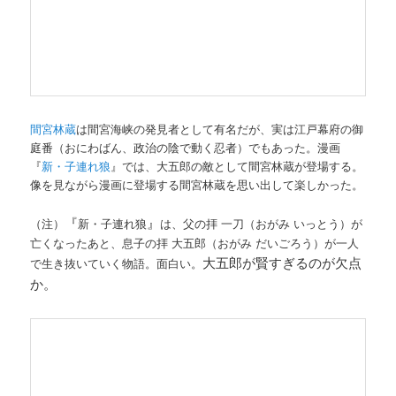
間宮林蔵
は間宮海峡の発見者として有名だが、実は江戸幕府の御
庭番（おにわばん、政治の陰で動く忍者）でもあった。漫画
『
新・子連れ狼
』では、大五郎の敵として間宮林蔵が登場する。
像を見ながら漫画に登場する間宮林蔵を思い出して楽しかった。
『
』
（注）
新・子連れ狼
は、父の拝 一刀（おがみ いっとう）が
亡くなったあと、息子の拝 大五郎（おがみ だいごろう）が一人
大五郎が賢すぎるのが欠点
で生き抜いていく物語。面白い。
か。