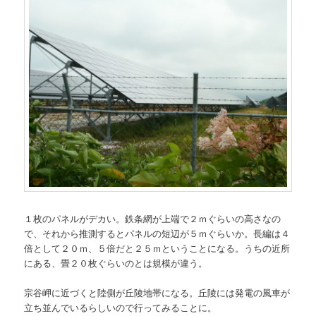
１枚のパネルがデカい。鉄条網が上端で２ｍぐらいの高さなの
で、それから推測するとパネルの短辺が５ｍぐらいか。長編は４
倍として２０ｍ、５倍だと２５ｍということになる。うちの近所
にある、畳２０枚ぐらいのとは規模が違う。
宗谷岬に近づくと陸側が丘陵地帯になる。丘陵には発電の風車が
立ち並んでいるらしいので行ってみることに。