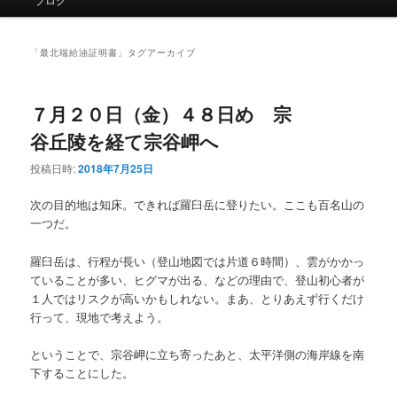
イ
ン
メ
「
最北端給油証明書
」タグアーカイブ
ニ
ュ
ー
７月２０日（金）４８日め 宗
谷丘陵を経て宗谷岬へ
投稿日時:
2018年7月25日
次の目的地は知床。できれば羅臼岳に登りたい。ここも百名山の
一つだ。
羅臼岳は、行程が長い（登山地図では片道６時間）、雲がかかっ
ていることが多い、ヒグマが出る、などの理由で、登山初心者が
１人ではリスクが高いかもしれない。まあ、とりあえず行くだけ
行って、現地で考えよう。
ということで、宗谷岬に立ち寄ったあと、太平洋側の海岸線を南
下することにした。