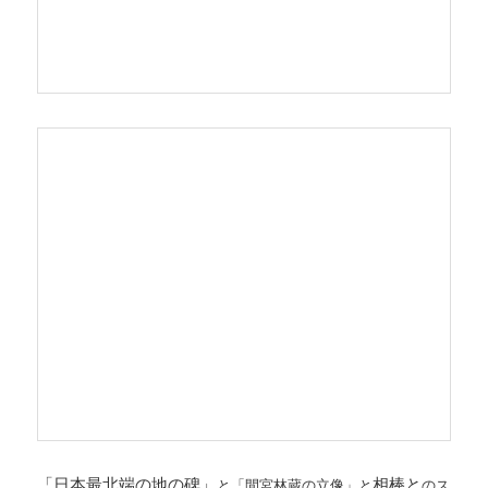
「日本最北端の地の碑」
相棒と
と「間宮林蔵の立像」と
のス