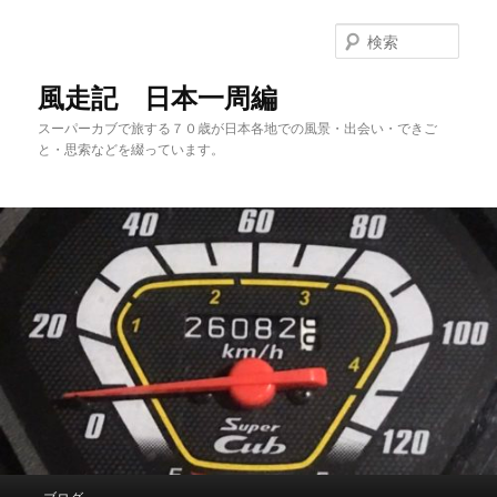
メ
サ
イ
ブ
検
ン
コ
索
コ
ン
風走記 日本一周編
ン
テ
スーパーカブで旅する７０歳が日本各地での風景・出会い・できご
テ
ン
と・思索などを綴っています。
ン
ツ
ツ
へ
へ
移
移
動
動
メ
ブログ