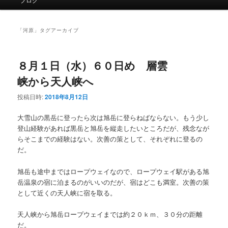
イ
ン
メ
「
河原
」タグアーカイブ
ニ
ュ
ー
８月１日（水）６０日め 層雲
峡から天人峡へ
投稿日時:
2018年8月12日
大雪山の黒岳に登ったら次は旭岳に登らねばならない。もう少し
登山経験があれば黒岳と旭岳を縦走したいところだが、残念なが
らそこまでの経験はない。次善の策として、それぞれに登るの
だ。
旭岳も途中まではロープウェイなので、ロープウェイ駅がある旭
岳温泉の宿に泊まるのがいいのだが、宿はどこも満室。次善の策
として近くの天人峡に宿を取る。
天人峡から旭岳ロープウェイまでは約２０ｋｍ、３０分の距離
だ。