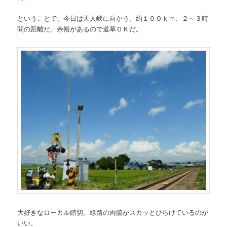
ということで、今日は天人峡に向かう。約１００ｋｍ、２～３時
間の距離だ。余裕があるので道草ＯＫだ。
大好きなローカル踏切。線路の両脇がスカッとひらけているのが
いい。