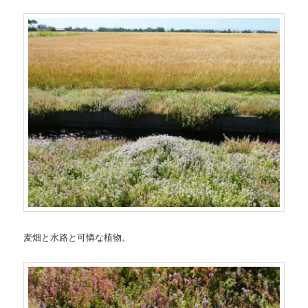
麦畑と水路と可憐な植物。