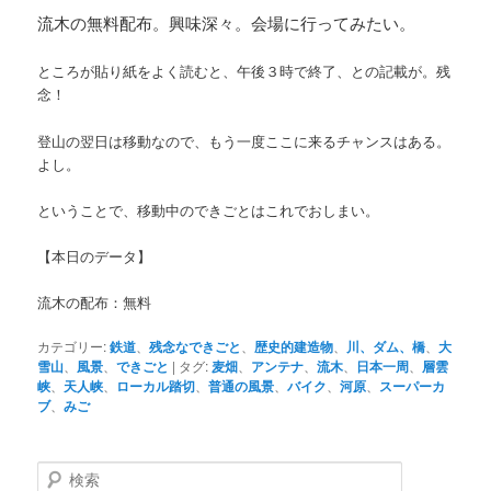
流木の無料配布。興味深々。会場に行ってみたい。
ところが貼り紙をよく読むと、午後３時で終了、との記載が。残
念！
登山の翌日は移動なので、もう一度ここに来るチャンスはある。
よし。
ということで、移動中のできごとはこれでおしまい。
【本日のデータ】
流木の配布：無料
カテゴリー:
鉄道
、
残念なできごと
、
歴史的建造物
、
川、ダム、橋
、
大
雪山
、
風景
、
できごと
|
タグ:
麦畑
、
アンテナ
、
流木
、
日本一周
、
層雲
峡
、
天人峡
、
ローカル踏切
、
普通の風景
、
バイク
、
河原
、
スーパーカ
ブ
、
みご
検