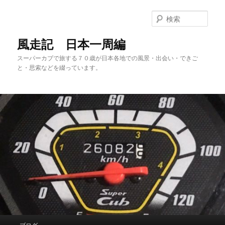
メ
サ
イ
ブ
検
ン
コ
索
コ
ン
風走記 日本一周編
ン
テ
スーパーカブで旅する７０歳が日本各地での風景・出会い・できご
テ
ン
と・思索などを綴っています。
ン
ツ
ツ
へ
へ
移
移
動
動
メ
ブログ