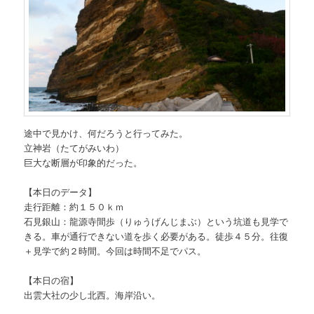
途中で見かけ、何だろうと行ってみた。
立神岩（たてがみいわ）
巨大な断層が印象的だった。
【本日のデータ】
走行距離：約１５０ｋｍ
石見銀山：龍源寺間歩（りゅうげんじまぶ）という坑道も見学で
きる。車が通行できない道を歩く必要がある。徒歩４５分。往復
＋見学で約２時間。今回は時間不足でパス。
【本日の宿】
出雲大社の少し北西。海岸沿い。