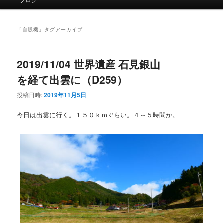
イ
ン
メ
「
自販機
」タグアーカイブ
ニ
ュ
ー
2019/11/04 世界遺産 石見銀山
を経て出雲に（D259）
投稿日時:
2019年11月5日
今日は出雲に行く。１５０ｋｍぐらい。４～５時間か。