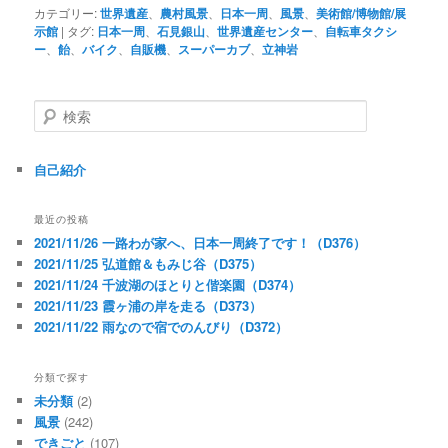
カテゴリー:
世界遺産
、
農村風景
、
日本一周
、
風景
、
美術館/博物館/展
示館
|
タグ:
日本一周
、
石見銀山
、
世界遺産センター
、
自転車タクシ
ー
、
飴
、
バイク
、
自販機
、
スーパーカブ
、
立神岩
検
索
自己紹介
最近の投稿
2021/11/26 一路わが家へ、日本一周終了です！（D376）
2021/11/25 弘道館＆もみじ谷（D375）
2021/11/24 千波湖のほとりと偕楽園（D374）
2021/11/23 霞ヶ浦の岸を走る（D373）
2021/11/22 雨なので宿でのんびり（D372）
分類で探す
未分類
(2)
風景
(242)
できごと
(107)