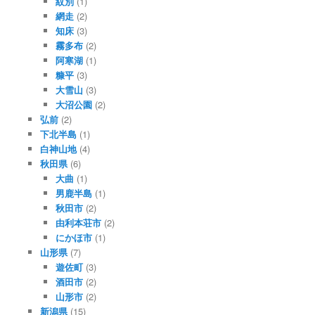
紋別
(1)
網走
(2)
知床
(3)
霧多布
(2)
阿寒湖
(1)
糠平
(3)
大雪山
(3)
大沼公園
(2)
弘前
(2)
下北半島
(1)
白神山地
(4)
秋田県
(6)
大曲
(1)
男鹿半島
(1)
秋田市
(2)
由利本荘市
(2)
にかほ市
(1)
山形県
(7)
遊佐町
(3)
酒田市
(2)
山形市
(2)
新潟県
(15)