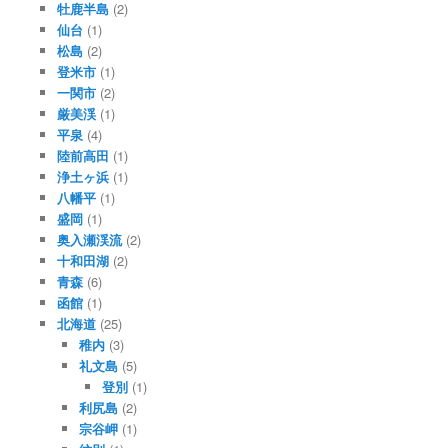
牡鹿半島
(2)
仙台
(1)
松島
(2)
登米市
(1)
一関市
(2)
厳美渓
(1)
平泉
(4)
陸前高田
(1)
浄土ヶ浜
(1)
八幡平
(1)
盛岡
(1)
奥入瀬渓流
(2)
十和田湖
(2)
青森
(6)
函館
(1)
北海道
(25)
稚内
(3)
礼文島
(5)
登別
(1)
利尻島
(2)
宗谷岬
(1)