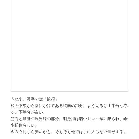
うねす。漢字では「畝須」
鯨の下顎から腹にかけてある縦筋の部分。よく見ると上半分が赤
く、下半分が白い。
筋肉と脂身の境界線の部分。刺身用は若いミンク鯨に限られ、希
少部位らしい。
６８０円なら安いかも。そもそも他では手に入らない気がする。