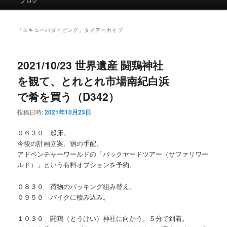
イ
ン
メ
「
スキューバダイビング
」タグアーカイブ
ニ
ュ
ー
2021/10/23 世界遺産 闘鶏神社
を観て、とれとれ市場南紀白浜
で肴を買う（D342）
投稿日時:
2021年10月23日
０６３０ 起床。
今後の計画立案、宿の手配。
アドベンチャーワールドの「バックヤードツアー（サファリワー
ルド）」という有料オプションを予約。
０８３０ 荷物のパッキング組み替え。
０９５０ バイクに積み込み。
１０３０ 闘鶏（とうけい）神社に向かう。５分で到着。