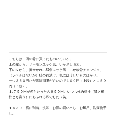
こちらは、酒の肴に買ったものいろいろ。
上の左から、サーモンユッケ風、いかさし明太。
下の左から、黄金かれい縁側ユッケ風、いか軟骨チャンジャ、
（ラベルはないが）鮭の麹漬け。私には珍しいものばかり。
一つ３５０円だが賞味期限が近いので１００円（上段）と１５０
円（下段）。
１,７５０円が何とたったの６５０円。いつも倹約精神（貧乏根
性とも言う）にあふれる私でした（笑）
１４３０ 宿に到着。洗濯、お酒の買い出し、お風呂、洗濯物干
し。