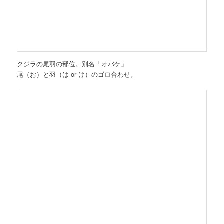
クジラの尾羽の部位。別名「オバケ」
尾（お）と羽（は or け）のゴロ合わせ。