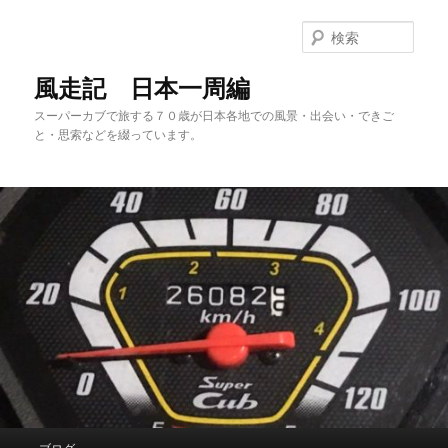
メ
サ
イ
ブ
検
ン
コ
索
コ
ン
風走記 日本一周編
ン
テ
スーパーカブで旅する７０歳が日本各地での風景・出会い・できご
テ
ン
と・思索などを綴っています。
ン
ツ
ツ
へ
へ
移
移
動
動
メ
ブログ