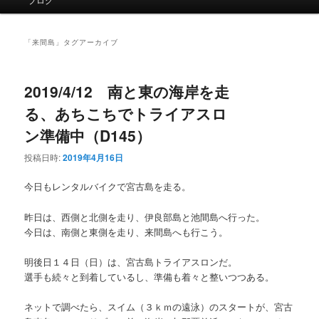
イ
ン
メ
「
来間島
」タグアーカイブ
ニ
ュ
ー
2019/4/12 南と東の海岸を走
る、あちこちでトライアスロ
ン準備中（D145）
投稿日時:
2019年4月16日
今日もレンタルバイクで宮古島を走る。
昨日は、西側と北側を走り、伊良部島と池間島へ行った。
今日は、南側と東側を走り、来間島へも行こう。
明後日１４日（日）は、宮古島トライアスロンだ。
選手も続々と到着しているし、準備も着々と整いつつある。
ネットで調べたら、スイム（３ｋｍの遠泳）のスタートが、宮古