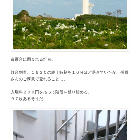
白百合に囲まれる灯台。
灯台到着。１６３０の終了時刻を１０分ほど過ぎていたが、係員
さんのご厚意で登れることに。
入場料２００円を払って階段を登り始める。
９７段あるそうだ。