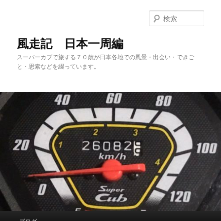
メ
サ
イ
ブ
検
ン
コ
索
コ
ン
風走記 日本一周編
ン
テ
スーパーカブで旅する７０歳が日本各地での風景・出会い・できご
テ
ン
と・思索などを綴っています。
ン
ツ
ツ
へ
へ
移
移
動
動
メ
ブログ