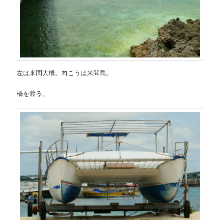
左は来間大橋。向こうは来間島。
橋を渡る。