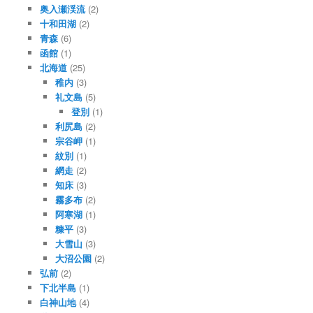
奥入瀬渓流
(2)
十和田湖
(2)
青森
(6)
函館
(1)
北海道
(25)
稚内
(3)
礼文島
(5)
登別
(1)
利尻島
(2)
宗谷岬
(1)
紋別
(1)
網走
(2)
知床
(3)
霧多布
(2)
阿寒湖
(1)
糠平
(3)
大雪山
(3)
大沼公園
(2)
弘前
(2)
下北半島
(1)
白神山地
(4)