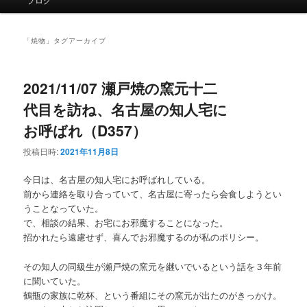
イ
ン
メ
「
焼物
」タグアーカイブ
ニ
ュ
ー
2021/11/07 瀬戸焼の窯元十二
代目を訪ね、名古屋の知人宅に
お呼ばれ（D357）
投稿日時:
2021年11月8日
今日は、名古屋の知人宅にお呼ばれしている。
前から連絡を取り合っていて、名古屋に寄ったら会食しようとい
うことなっていた。
で、相談の結果、お宅にお邪魔することになった。
招かれたら遠慮せず、喜んでお邪魔するのが私のポリシー。
その知人の同級生が瀬戸焼の窯元を継いでいるという話を３年前
に聞いていた。
鶴瓶の家族に乾杯、という番組にその窯元が出たのがきっかけ。