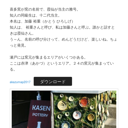
喜多窯が窯の名前で、霞仙が当主の雅号。
知人の同級生は、十二代当主。
本名は、加藤 裕重（かとう ひろしげ）
知人は、 裕重さんと呼び、私は加藤さんと呼ぶ。誰かと話すと
きは霞仙さん。
う～ん、名前の呼び分けって、めんどうだけど、楽しいね。ちょ
っと発見。
瀬戸には窯元が集まるエリアがいくつかある。
ここは赤津（あかづ）というエリア。２４の窯元が集まってい
る。
ダウンロード
akazumap2017