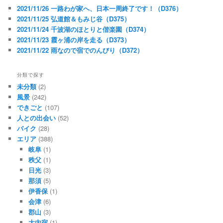
2021/11/26 一路わが家へ、日本一周終了です！（D376）
2021/11/25 弘道館＆もみじ谷（D375）
2021/11/24 千波湖のほとりと偕楽園（D374）
2021/11/23 霞ヶ浦の岸を走る（D373）
2021/11/22 雨なので宿でのんびり（D372）
分類で探す
未分類
(2)
風景
(242)
できごと
(107)
人との出会い
(52)
バイク
(28)
エリア
(388)
岐阜
(1)
秩父
(1)
日光
(3)
那須
(5)
伊香保
(1)
会津
(6)
郡山
(3)
大内宿
(1)