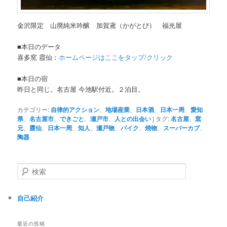
金沢限定 山廃純米吟醸 加賀鳶（かがとび） 福光屋
■本日のデータ
喜多窯 霞仙：
ホームページはここをタップ/クリック
■本日の宿
昨日と同じ。名古屋 今池駅付近。２泊目。
カテゴリー:
自律的アクション
、
地場産業
、
日本酒
、
日本一周
、
愛知
県
、
名古屋市
、
できごと
、
瀬戸市
、
人との出会い
|
タグ:
名古屋
、
窯
元
、
霞仙
、
日本一周
、
知人
、
瀬戸物
、
バイク
、
焼物
、
スーパーカブ
、
陶器
検
索
自己紹介
最近の投稿