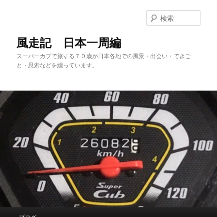
メ
サ
イ
ブ
検
ン
コ
索
コ
ン
風走記 日本一周編
ン
テ
スーパーカブで旅する７０歳が日本各地での風景・出会い・できご
テ
ン
と・思索などを綴っています。
ン
ツ
ツ
へ
へ
移
移
動
動
メ
ブログ